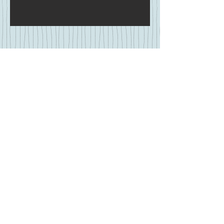
Sur la péninsule de Vrikounda était
établie une des quatre cités de l'île. On y
trouve une nécropole et les ruines de
l'ancienne ville, de nombreuses
inscriptions ont été trouvées dont celle
dédiée au médecin Minokritos qui a été
honoré pour ces bons services, avec
louanges publiques et couronne d'or.
Des jeux dédiés à Asclépios avaient lieu
dans la ville et rassemblaient les quatre
puissances.
04 MAI
site de
vrikounda
L'excursion pour l'île de Saria se fait au