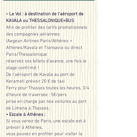
•
Le Vol : à destination de l’aéroport de
KAVALA ou THESSALONIQUE+BUS
Afin de profiter des tarifs promotionnels
des compagnies aériennes
(Aegean Airlines Paris/Athènes +
Athènes/Kavala et Transavia ou direct
Paris/Thessalonique
réservez vos billets d’avance, une fois le
stage confirmé !
De l'aéroport de Kavala au port de
Keramoti prévoir 20
€ de taxi
Ferry pour
Thassos toutes les heures, 3/4
d'heure de traversée : 5
€/pers
prise en charge par nos voitures au port
de Limena
à
Thassos.
• Escale à Athènes :
Si vous venez de Paris, une escale est à
prévoir à Athènes,
vous pouvez en profiter pour visiter la