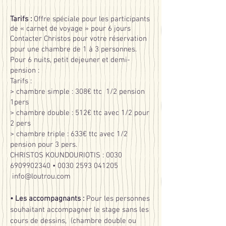
Tarifs :
Offre spéciale pour les participants
de « carnet de voyage » pour 6 jours
Contacter Christos pour votre réservation
pour une chambre de 1 à 3 personnes.
Pour 6 nuits, petit dejeuner et demi-
pension :
Tarifs :
> chambre simple : 308€ ttc 1/2 pension
1pers
> chambre double : 512€ ttc avec 1/2 pour
2 pers
> chambre triple : 633€ ttc avec 1/2
pension pour 3 pers.
CHRISTOS KOUNDOURIOTIS :
0030
6909902340
•
0030 2593 041205
info@loutrou.com
• Les accompagnants :
Pour les personnes
souhaitant accompagner le stage sans les
cours de dessins,
(chambre double ou