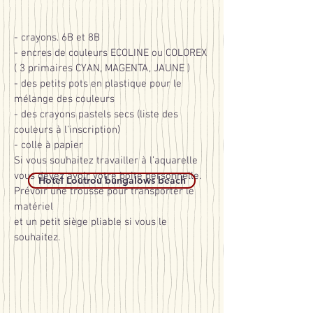
- crayons. 6B et 8B
- encres de couleurs ECOLINE ou COLOREX
( 3 primaires CYAN, MAGENTA, JAUNE )
- des petits pots en plastique pour le
mélange des couleurs
- des crayons pastels secs (liste des
couleurs à l'inscription)
- colle à papier
Si vous souhaitez travailler à l’aquarelle
vous devez avoir votre boite personnelle.
Hotel Loutrou bungalows beach
Prévoir une trousse pour transporter le
matériel
et un petit siège pliable si vous le
souhaitez.