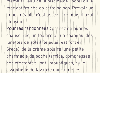
même si l'eau de la piscine de l'hôtel ou la
mer est fraiche en cette saison. Prévoir un
imperméable, c'est assez rare mais il peut
pleuvoir.
Pour les randonnées :
prenez de bonnes
chaussures, un foulard ou un chapeau, des
lunettes de soleil (le soleil est fort en
Grèce), de la crème solaire, une petite
pharmacie de poche (arnica, compresses
désinfectantes , anti-moustiques, huile
essentielle de lavande qui calme les
piqûres)
Prévoir un sac à dos pour le matériel de
dessin avec la trousse et une petite
gourde.
Pour une meilleure organisation de nos
repas en commun en dehors de l'hôtel et
afin de vous faire découvrir toutes les
spécialités culinaires de Thassos, je vous